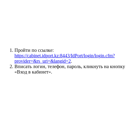
Пройти по ссылке:
https://cabinet.idport.kz:8443/IdPort/login/login.cfm?
provider=&rs_uri=&langid=2
.
Вписать логин, телефон, пароль, кликнуть на кнопку
«Вход в кабинет».